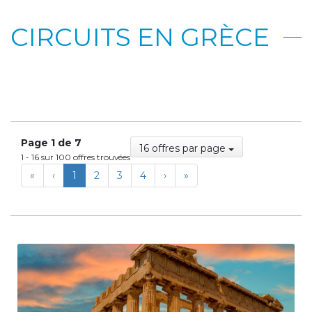
CIRCUITS EN GRÈCE
Page 1 de 7
16 offres par page
1 - 16 sur 100 offres trouvées
First
Previous
Next
Last
«
‹
1
2
3
4
›
»