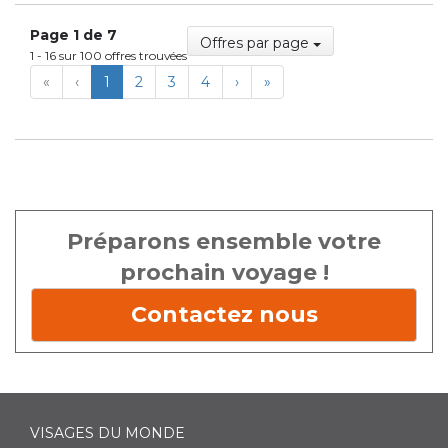
Page 1 de 7
Offres par page
1 - 16 sur 100 offres trouvées
First
Previous
Next
Last
«
‹
1
2
3
4
›
»
Préparons ensemble votre
prochain voyage !
Contactez nous
VISAGES DU MONDE