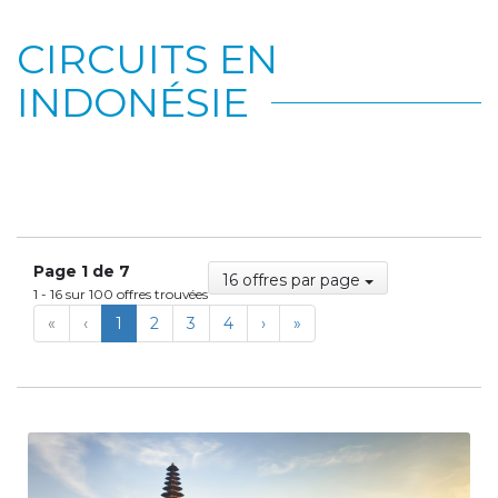
CIRCUITS EN
INDONÉSIE
Page 1 de 7
16 offres par page
1 - 16 sur 100 offres trouvées
First
Previous
Next
Last
«
‹
1
2
3
4
›
»