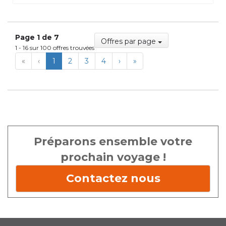
Page 1 de 7
Offres par page
1 - 16 sur 100 offres trouvées
First
Previous
Next
Last
«
‹
1
2
3
4
›
»
Préparons ensemble votre
prochain voyage !
Contactez nous