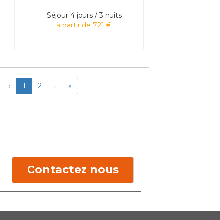
Séjour
4 jours / 3 nuits
à partir de 721 €
irst
Previous
Next
Last
‹
1
2
›
»
Contactez nous