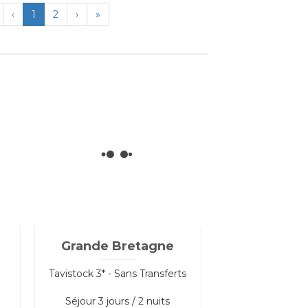
irst
Previous
Next
Last
‹
1
2
›
»
Grande Bretagne
Tavistock 3* - Sans Transferts
Séjour
3 jours / 2 nuits