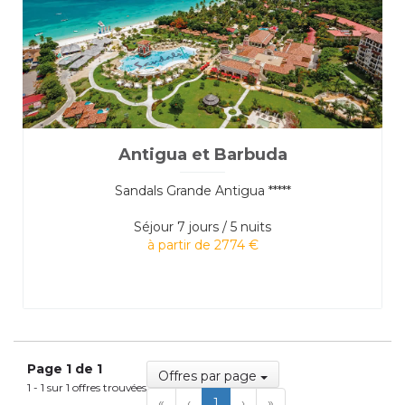
Antigua et Barbuda
Sandals Grande Antigua *****
Séjour
7 jours / 5 nuits
à partir de 2774 €
Page 1 de 1
Offres par page
1 - 1 sur 1 offres trouvées
First
Previous
Next
Last
«
‹
1
›
»