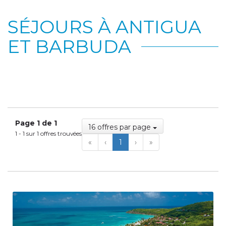
SÉJOURS À ANTIGUA
ET BARBUDA
Page 1 de 1
16 offres par page
1 - 1 sur 1 offres trouvées
First
Previous
Next
Last
«
‹
1
›
»