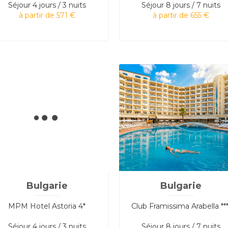
Séjour
4 jours / 3 nuits
Séjour
8 jours / 7 nuits
à partir de 571 €
à partir de 655 €
Bulgarie
Bulgarie
MPM Hotel Astoria 4*
Club Framissima Arabella ***
Séjour
4 jours / 3 nuits
Séjour
8 jours / 7 nuits