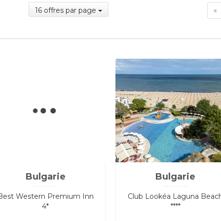
F
16 offres par page
«
Bulgarie
Bulgarie
Best Western Premium Inn
Club Lookéa Laguna Beac
4*
****