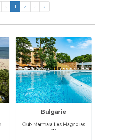
irst
Previous
Next
Last
‹
1
2
›
»
Bulgarie
h
Club Marmara Les Magnolias
***