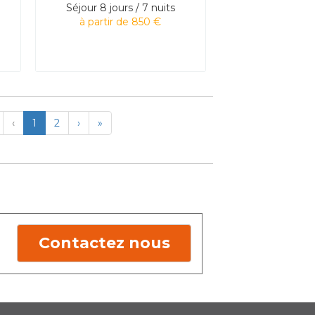
Séjour
8 jours / 7 nuits
à partir de 850 €
irst
Previous
Next
Last
‹
1
2
›
»
Contactez nous